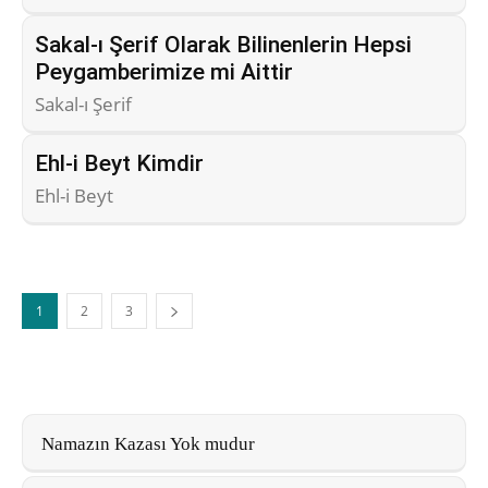
Sakal-ı Şerif Olarak Bilinenlerin Hepsi
Peygamberimize mi Aittir
Sakal-ı Şerif
Ehl-i Beyt Kimdir
Ehl-i Beyt
1
2
3
Namazın Kazası Yok mudur