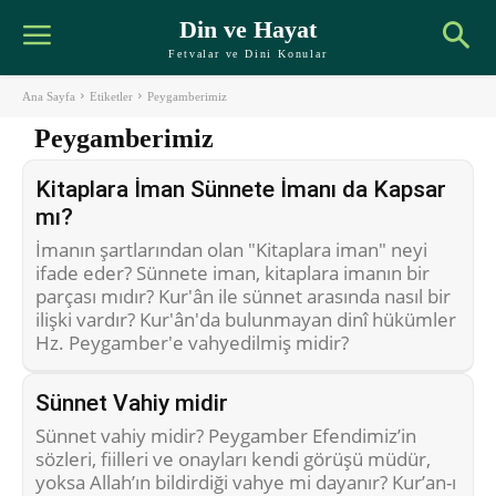
Din ve Hayat
Fetvalar ve Dini Konular
Ana Sayfa
Etiketler
Peygamberimiz
Peygamberimiz
Kitaplara İman Sünnete İmanı da Kapsar
mı?
İmanın şartlarından olan "Kitaplara iman" neyi
ifade eder? Sünnete iman, kitaplara imanın bir
parçası mıdır? Kur'ân ile sünnet arasında nasıl bir
ilişki vardır? Kur'ân'da bulunmayan dinî hükümler
Hz. Peygamber'e vahyedilmiş midir?
Sünnet Vahiy midir
Sünnet vahiy midir? Peygamber Efendimiz’in
sözleri, fiilleri ve onayları kendi görüşü müdür,
yoksa Allah’ın bildirdiği vahye mi dayanır? Kur’an-ı