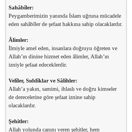
Sahâbîler:
Peygamberimizin yanında İslam uğruna mücadele
eden sahâbîler de şefaat hakkına sahip olacaklardır.
Âlimler:
İlmiyle amel eden, insanlara doğruyu öğreten ve
Allah’ın dinine hizmet eden âlimler, Allah’ın
izniyle şefaat edeceklerdir.
Velîler, Sıddîklar ve Sâlihler:
Allah’a yakın, samimi, ihlaslı ve doğru kimseler
de derecelerine göre şefaat iznine sahip
olacaklardır.
Şehitler:
Allah yolunda canını veren şehitler, hem