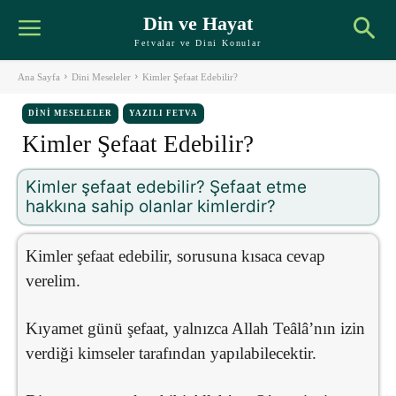
Din ve Hayat
Fetvalar ve Dini Konular
Ana Sayfa
Dini Meseleler
Kimler Şefaat Edebilir?
DINI MESELELER
YAZILI FETVA
Kimler Şefaat Edebilir?
Kimler şefaat edebilir? Şefaat etme
hakkına sahip olanlar kimlerdir?
Kimler şefaat edebilir, sorusuna kısaca cevap
verelim.
Kıyamet günü şefaat, yalnızca Allah Teâlâ’nın izin
verdiği kimseler tarafından yapılabilecektir.