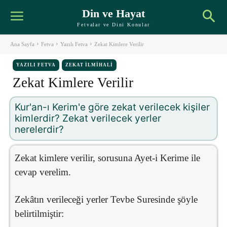
Din ve Hayat
Fetvalar ve Dini Konular
Ana Sayfa
Fetva
Yazılı Fetva
Zekat Kimlere Verilir
YAZILI FETVA
ZEKAT İLMIHALI
Zekat Kimlere Verilir
Kur'an-ı Kerim'e göre zekat verilecek kişiler
kimlerdir? Zekat verilecek yerler
nerelerdir?
Zekat kimlere verilir, sorusuna Ayet-i Kerime ile
cevap verelim.
Zekâtın verileceği yerler Tevbe Suresinde şöyle
belirtilmiştir: