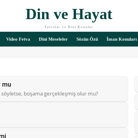
Din ve Hayat
Fetvalar ve Dini Konular
Video Fetva
Dini Meseleler
Sözün Özü
İman Konuları
r mu
sini söyletse, boşama gerçekleşmiş olur mu?
mi