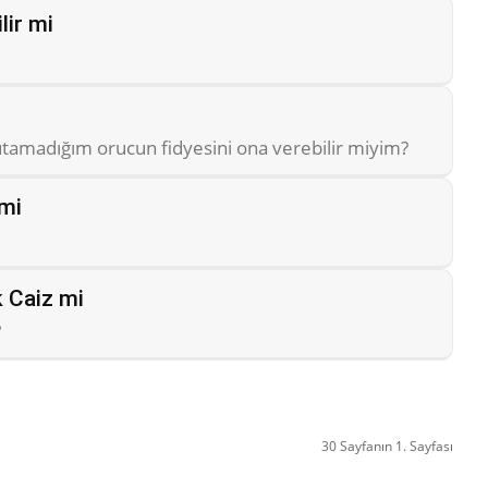
lir mi
tutamadığım orucun fidyesini ona verebilir miyim?
mi
 Caiz mi
?
30 Sayfanın 1. Sayfası