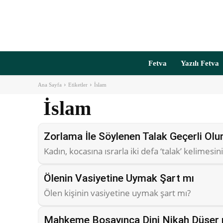
Fetva
Yazılı Fetva
Ana Sayfa
Etiketler
İslam
İslam
Zorlama İle Söylenen Talak Geçerli Olu
Kadın, kocasına ısrarla iki defa ‘talak’ kelime
Ölenin Vasiyetine Uymak Şart mı
Ölen kişinin vasiyetine uymak şart mı?
Mahkeme Boşayınca Dini Nikah Düşer 