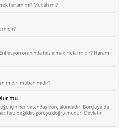
içmek haram mı? Mubah mı?
z midir?
r. Enflasyon oranında faiz almak Helal midir? Haram
am mıdır, mubah mıdır?
Olur mu
duğu için her vatandaş borç altındadır. Borçluya da
 hac farz değildir, görüşü doğru mudur. Devletin