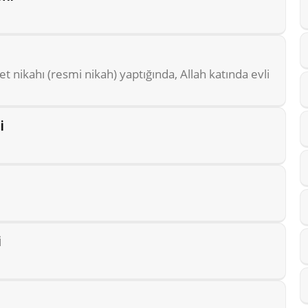
t nikahı (resmi nikah) yaptığında, Allah katında evli
i
i