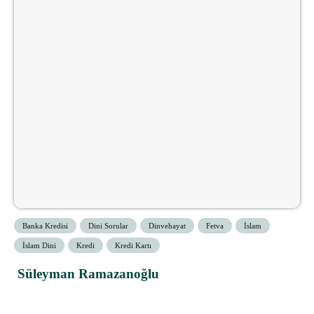
Banka Kredisi
Dini Sorular
Dinvehayat
Fetva
İslam
İslam Dini
Kredi
Kredi Kartı
Süleyman Ramazanoğlu