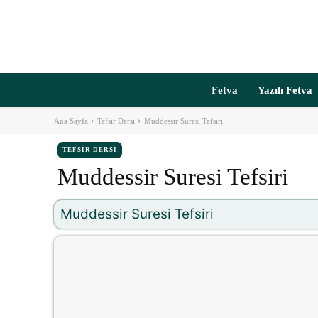
Fetva
Yazılı Fetva
Ana Sayfa
Tefsir Dersi
Muddessir Suresi Tefsiri
TEFSIR DERSI
Muddessir Suresi Tefsiri
Muddessir Suresi Tefsiri