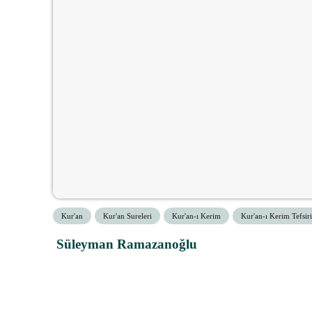
Kur'an
Kur'an Sureleri
Kur'an-ı Kerim
Kur'an-ı Kerim Tefsiri
Süleyman Ramazanoğlu