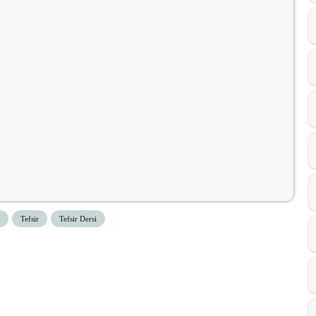
Tefsir
Tefsir Dersi