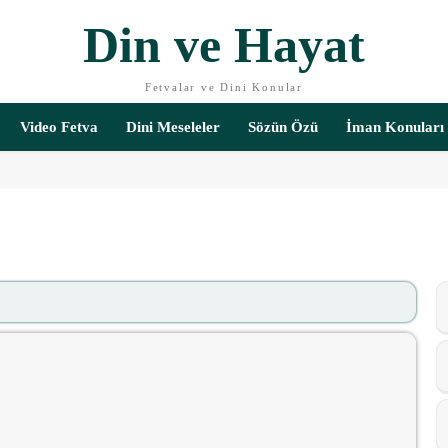
Din ve Hayat
Fetvalar ve Dini Konular
Video Fetva
Dini Meseleler
Sözün Özü
İman Konuları