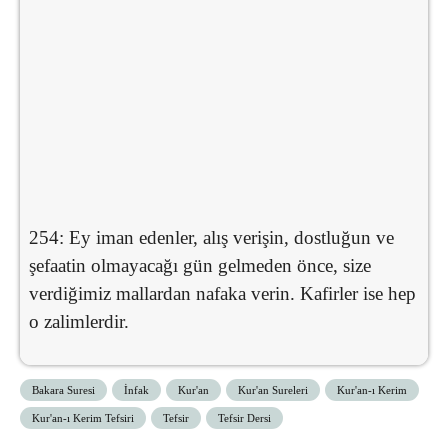
254: Ey iman edenler, alış verişin, dostluğun ve
şefaatin olmayacağı gün gelmeden önce, size
verdiğimiz mallardan nafaka verin. Kafirler ise hep
o zalimlerdir.
Bakara Suresi
İnfak
Kur'an
Kur'an Sureleri
Kur'an-ı Kerim
Kur'an-ı Kerim Tefsiri
Tefsir
Tefsir Dersi