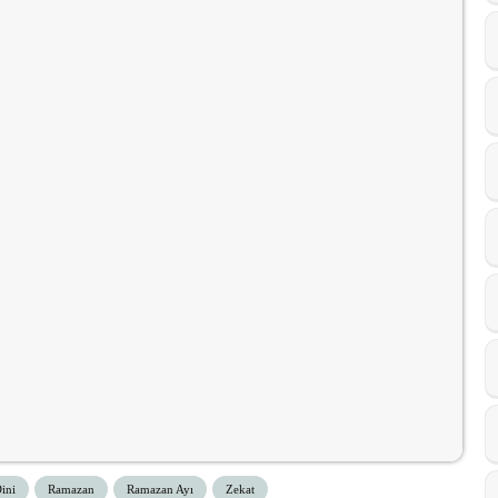
ini
Ramazan
Ramazan Ayı
Zekat