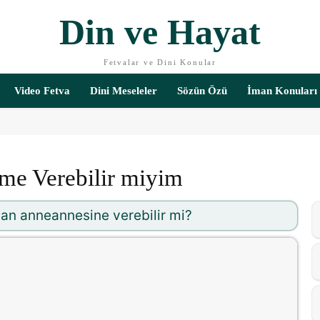
Din ve Hayat
Fetvalar ve Dini Konular
Video Fetva
Dini Meseleler
Sözün Özü
İman Konuları
me Verebilir miyim
 olan anneannesine verebilir mi?