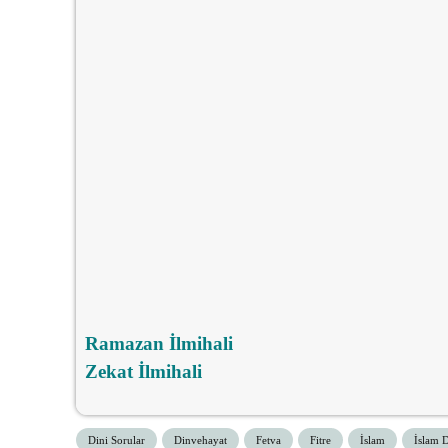
Ramazan İlmihali
Zekat İlmihali
Dini Sorular
Dinvehayat
Fetva
Fitre
İslam
İslam D