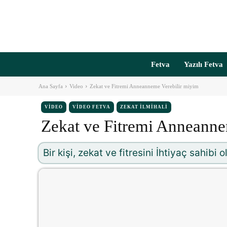
Fetva
Yazılı Fetva
Ana Sayfa
Video
Zekat ve Fitremi Anneanneme Verebilir miyim
VIDEO
VIDEO FETVA
ZEKAT İLMIHALI
Zekat ve Fitremi Anneanne
Bir kişi, zekat ve fitresini İhtiyaç sahibi