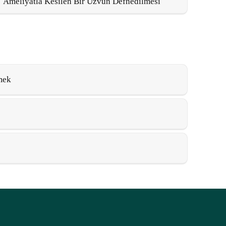
Ameliyatla Kesilen Bir Uzvun Defnedilmesi
mek