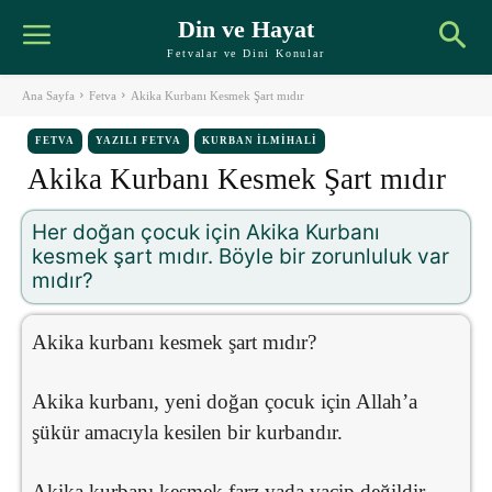
Din ve Hayat
Fetvalar ve Dini Konular
Ana Sayfa
Fetva
Akika Kurbanı Kesmek Şart mıdır
FETVA
YAZILI FETVA
KURBAN İLMIHALI
Akika Kurbanı Kesmek Şart mıdır
Her doğan çocuk için Akika Kurbanı
kesmek şart mıdır. Böyle bir zorunluluk var
mıdır?
Akika kurbanı kesmek şart mıdır?
Akika kurbanı, yeni doğan çocuk için Allah’a
şükür amacıyla kesilen bir kurbandır.
Akika kurbanı kesmek farz yada vacip değildir.