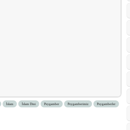
İslam
İslam Dini
Peygamber
Peygamberimiz
Peygamberler