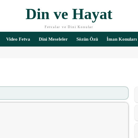
Din ve Hayat
Fetvalar ve Dini Konular
Video Fetva
Dini Meseleler
Sözün Özü
İman Konuları