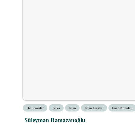
Dini Sorular
Fetva
İman
İman Esasları
İman Konuları
Süleyman Ramazanoğlu