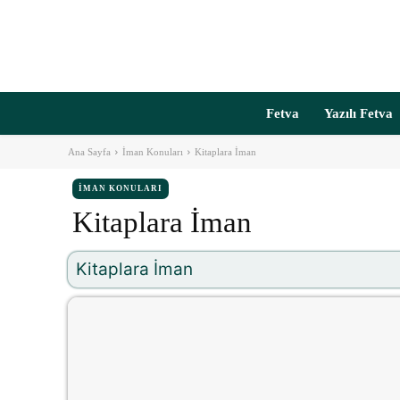
Fetva
Yazılı Fetva
Ana Sayfa
İman Konuları
Kitaplara İman
İMAN KONULARI
Kitaplara İman
Kitaplara İman