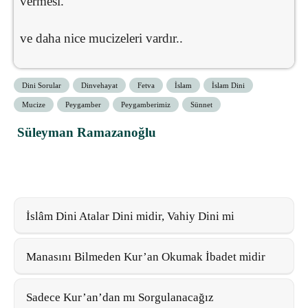
vermesi.
ve daha nice mucizeleri vardır..
Dini Sorular
Dinvehayat
Fetva
İslam
İslam Dini
Mucize
Peygamber
Peygamberimiz
Sünnet
Süleyman Ramazanoğlu
İslâm Dini Atalar Dini midir, Vahiy Dini mi
Manasını Bilmeden Kur’an Okumak İbadet midir
Sadece Kur’an’dan mı Sorgulanacağız