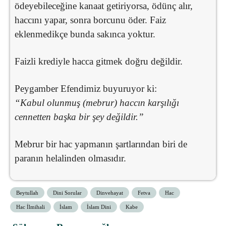
ödeyebileceğine kanaat getiriyorsa, ödünç alır,
haccını yapar, sonra borcunu öder. Faiz
eklenmedikçe bunda sakınca yoktur.
Faizli krediyle hacca gitmek doğru değildir.
Peygamber Efendimiz buyuruyor ki:
“Kabul olunmuş (mebrur) haccın karşılığı
cennetten başka bir şey değildir.”
Mebrur bir hac yapmanın şartlarından biri de
paranın helalinden olmasıdır.
Beytullah
Dini Sorular
Dinvehayat
Fetva
Hac
Hac İlmihali
İslam
İslam Dini
Kabe