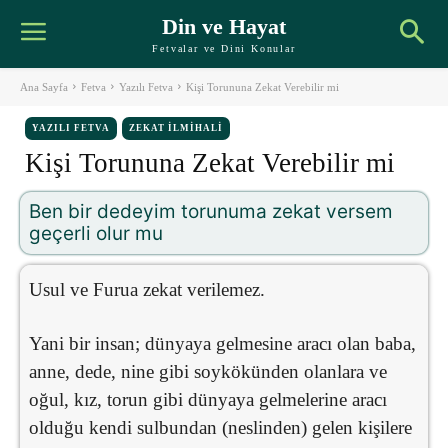
Din ve Hayat
Fetvalar ve Dini Konular
Ana Sayfa
Fetva
Yazılı Fetva
Kişi Torununa Zekat Verebilir mi
YAZILI FETVA
ZEKAT İLMIHALI
Kişi Torununa Zekat Verebilir mi
Ben bir dedeyim torunuma zekat versem
geçerli olur mu
Usul ve Furua zekat verilemez.
Yani bir insan; dünyaya gelmesine aracı olan baba,
anne, dede, nine gibi soykökünden olanlara ve
oğul, kız, torun gibi dünyaya gelmelerine aracı
olduğu kendi sulbundan (neslinden) gelen kişilere