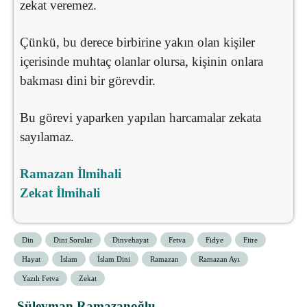
zekat veremez.
Çünkü, bu derece birbirine yakın olan kişiler
içerisinde muhtaç olanlar olursa, kişinin onlara
bakması dini bir görevdir.
Bu görevi yaparken yapılan harcamalar zekata
sayılamaz.
Ramazan İlmihali
Zekat İlmihali
Din
Dini Sorular
Dinvehayat
Fetva
Fidye
Fitre
Hayat
İslam
İslam Dini
Ramazan
Ramazan Ayı
Yazılı Fetva
Zekat
Süleyman Ramazanoğlu