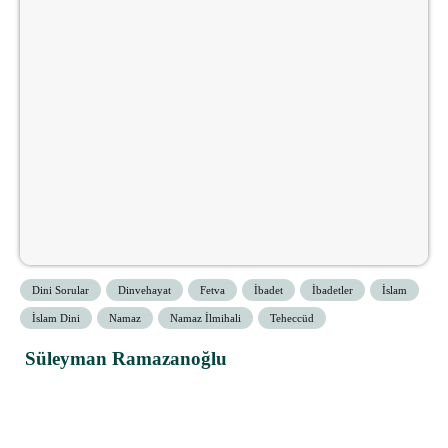
Dini Sorular
Dinvehayat
Fetva
İbadet
İbadetler
İslam
İslam Dini
Namaz
Namaz İlmihali
Teheccüd
Süleyman Ramazanoğlu