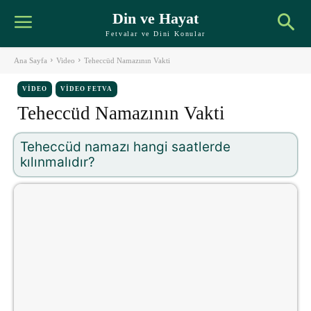
Din ve Hayat
Fetvalar ve Dini Konular
Ana Sayfa
Video
Teheccüd Namazının Vakti
VIDEO
VIDEO FETVA
Teheccüd Namazının Vakti
Teheccüd namazı hangi saatlerde
kılınmalıdır?