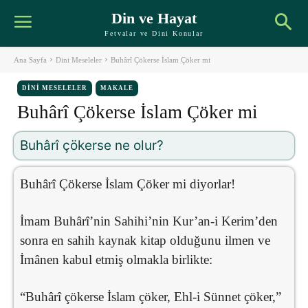
Din ve Hayat
Fetvalar ve Dini Konular
Ana Sayfa
Dini Meseleler
Buhârî Çökerse İslam Çöker mi
DINI MESELELER
MAKALE
Buhârî Çökerse İslam Çöker mi
Buhârî çökerse ne olur?
Buhârî Çökerse İslam Çöker mi diyorlar!
İmam Buhârî’nin Sahihi’nin Kur’an-i Kerim’den
sonra en sahih kaynak kitap olduğunu ilmen ve
İmânen kabul etmiş olmakla birlikte:
“Buhârî çökerse İslam çöker, Ehl-i Sünnet çöker,”