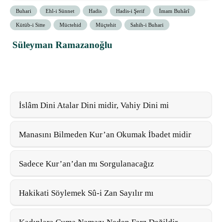
Buhari
Ehl-i Sünnet
Hadis
Hadis-i Şerif
İmam Buhârî
Kütüb-i Sitte
Müctehid
Müçtehit
Sahih-i Buhari
Süleyman Ramazanoğlu
İslâm Dini Atalar Dini midir, Vahiy Dini mi
Manasını Bilmeden Kur’an Okumak İbadet midir
Sadece Kur’an’dan mı Sorgulanacağız
Hakikati Söylemek Sû-i Zan Sayılır mı