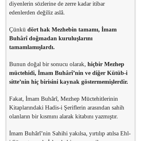
diyenlerin sözlerine de zerre kadar itibar
edenlerden değiliz aslâ.
Çünkü
dört hak Mezhebin tamamı, İmam
Buhârî doğmadan kuruluşlarını
tamamlamışlardı.
Bunun doğal bir sonucu olarak,
hiçbir Mezhep
müctehidi, İmam Buhârî’nin ve diğer Kütüb-i
sitte’nin hiç birisini kaynak göstermemişlerdir.
Fakat, İmam Buhârî, Mezhep Müctehitlerinin
Kitaplarındaki Hadis-i Şeriflerin arasından sahih
olanların bir kısmını alarak kitabını yazmıştır.
İmam Buhârî’nin Sahihi yakılsa, yırtılıp atılsa Ehl-