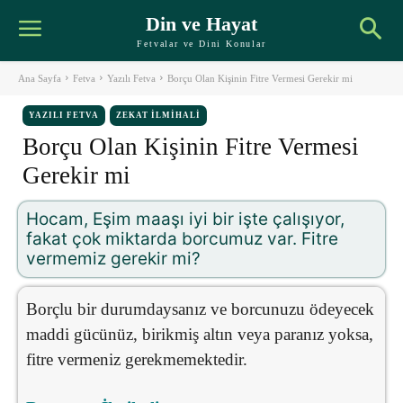
Din ve Hayat
Fetvalar ve Dini Konular
Ana Sayfa
Fetva
Yazılı Fetva
Borçu Olan Kişinin Fitre Vermesi Gerekir mi
YAZILI FETVA
ZEKAT İLMIHALI
Borçu Olan Kişinin Fitre Vermesi
Gerekir mi
Hocam, Eşim maaşı iyi bir işte çalışıyor,
fakat çok miktarda borcumuz var. Fitre
vermemiz gerekir mi?
Borçlu bir durumdaysanız ve borcunuzu ödeyecek
maddi gücünüz, birikmiş altın veya paranız yoksa,
fitre vermeniz gerekmemektedir.