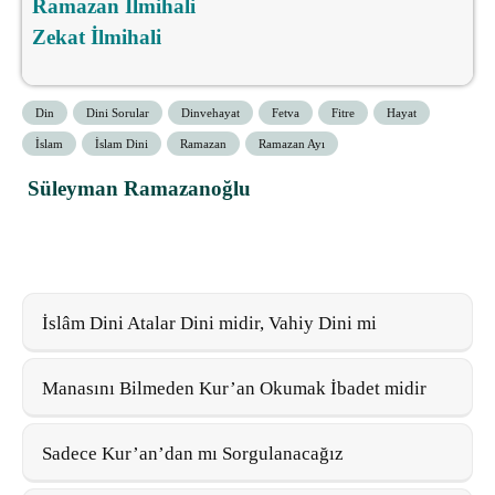
Ramazan İlmihali
Zekat İlmihali
Din
Dini Sorular
Dinvehayat
Fetva
Fitre
Hayat
İslam
İslam Dini
Ramazan
Ramazan Ayı
Süleyman Ramazanoğlu
İslâm Dini Atalar Dini midir, Vahiy Dini mi
Manasını Bilmeden Kur’an Okumak İbadet midir
Sadece Kur’an’dan mı Sorgulanacağız