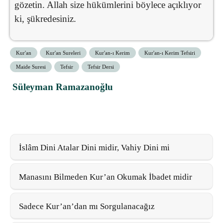
gözetin. Allah size hükümlerini böylece açıklıyor
ki, şükredesiniz.
Kur'an
Kur'an Sureleri
Kur'an-ı Kerim
Kur'an-ı Kerim Tefsiri
Maide Suresi
Tefsir
Tefsir Dersi
Süleyman Ramazanoğlu
İslâm Dini Atalar Dini midir, Vahiy Dini mi
Manasını Bilmeden Kur’an Okumak İbadet midir
Sadece Kur’an’dan mı Sorgulanacağız