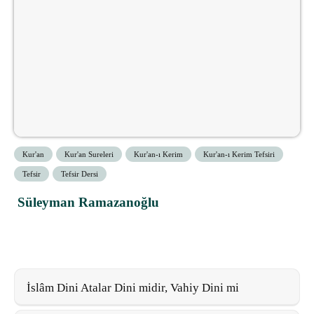
Kur'an
Kur'an Sureleri
Kur'an-ı Kerim
Kur'an-ı Kerim Tefsiri
Tefsir
Tefsir Dersi
Süleyman Ramazanoğlu
İslâm Dini Atalar Dini midir, Vahiy Dini mi