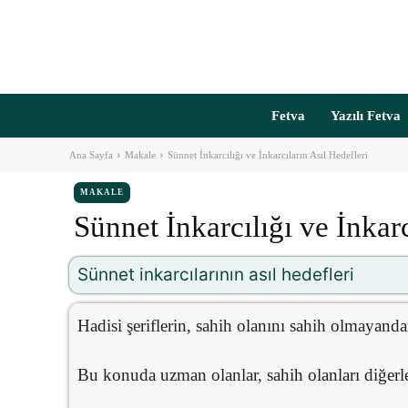
Fetva
Yazılı Fetva
Ana Sayfa
Makale
Sünnet İnkarcılığı ve İnkarcıların Asıl Hedefleri
MAKALE
Sünnet İnkarcılığı ve İnkarc
Sünnet inkarcılarının asıl hedefleri
Hadisi şeriflerin, sahih olanını sahih olmayand
Bu konuda uzman olanlar, sahih olanları diğerle