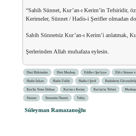
“Sahih Sünnet, Kur’an-ı Kerim’in Tefsiridir, öz
Kerimeler, Sünnet / Hadis-i Şerifler olmadan d
Sahih Sünnetsiz Kur’an-ı Kerim’i anlatmak, Kur
Şerlerinden Allah muhafaza eylesin.
Dini Hükümler
Dört Mezhep
Edille-i Şer'iyye
Ehl-i Sünnet v
Hadis İnkarı
Hadis Usûlü
Hadis-i Şerif
Hadislerin Güvenilirli
Kur'ân Yeter İddiası
Kur'an-ı Kerim
Kur'an'ın Tefsiri
Mezhep
Sünnet
Sünnetin Önemi
Vahiy
Süleyman Ramazanoğlu