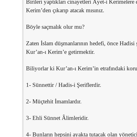
Birileri yaptıkları cinayetleri Âyet-i Kerimeler
Kerim’den çıkarıp atacak mısınız.
Böyle saçmalık olur mu?
Zaten İslam düşmanlarının hedefi, önce Hadisi ş
Kur’an-ı Kerim’e getirmektir.
Biliyorlar ki Kur’an-ı Kerim’in etrafındaki kor
1- Sünnettir / Hadis-i Şeriflerdir.
2- Müçtehit İmamlardır.
3- Ehli Sünnet Âlimleridir.
4- Bunların hepsini ayakta tutacak olan yöneti