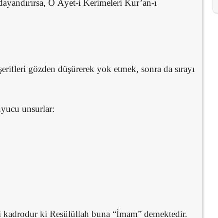
e dayandırırsa, O Âyet-i Kerimeleri Kur’an-ı
erifleri gözden düşürerek yok etmek, sonra da sırayı
uyucu unsurlar:
ci kadrodur ki Resülüllah buna “İmam” demektedir.