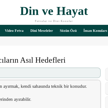
Din ve Hayat
Fetvalar ve Dini Konular
Video Fetva
Dini Meseleler
Sözün Özü
İman Konuları
ıların Asıl Hedefleri
an ayırmak, kendi sahasında teknik bir konudur.
rinden ayırabilir.