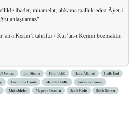
ellikle ibadet, muamelat, ahkama taallük eden Âyet-i
oğru anlaşılamaz”
’an-ı Kerim’i tahriftir / Kur’an-ı Kerimi bozmaktır.
e'l-Cemaat
Ehli Sünnet
Fıkıh Usûlü
Hadis Âlimleri
Hadis İlmi
ği
İmam Ebû Hanîfe
İslam'da Deliller
Kur'an ve Sünnet
Muhaddisler
Müçtehit İmamlar
Sahih Hadis
Sahih Sünnet