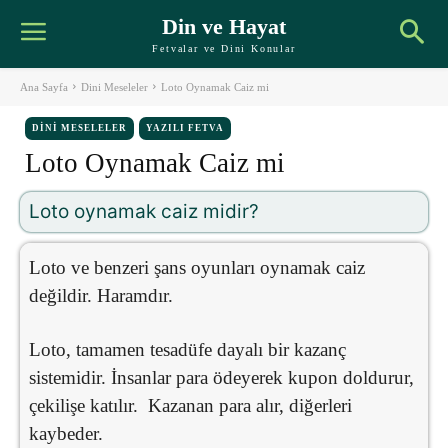
Din ve Hayat
Fetvalar ve Dini Konular
Ana Sayfa
Dini Meseleler
Loto Oynamak Caiz mi
DINI MESELELER
YAZILI FETVA
Loto Oynamak Caiz mi
Loto oynamak caiz midir?
Loto ve benzeri şans oyunları oynamak caiz
değildir. Haramdır.
Loto, tamamen tesadüfe dayalı bir kazanç
sistemidir. İnsanlar para ödeyerek kupon doldurur,
çekilişe katılır. Kazanan para alır, diğerleri
kaybeder.