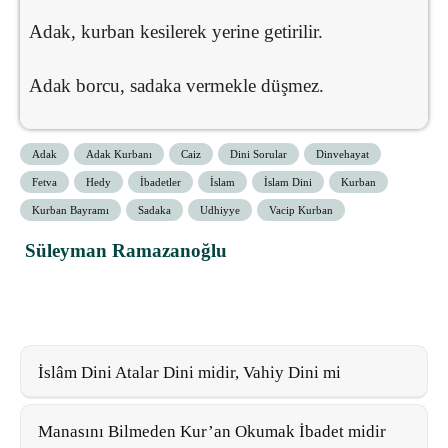
Adak, kurban kesilerek yerine getirilir.
Adak borcu, sadaka vermekle düşmez.
Adak
Adak Kurbanı
Caiz
Dini Sorular
Dinvehayat
Fetva
Hedy
İbadetler
İslam
İslam Dini
Kurban
Kurban Bayramı
Sadaka
Udhiyye
Vacip Kurban
Süleyman Ramazanoğlu
İslâm Dini Atalar Dini midir, Vahiy Dini mi
Manasını Bilmeden Kur’an Okumak İbadet midir