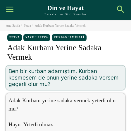
Din ve Hayat
Fetvalar ve Dini Konular
Ana Sayfa
Fetva
Adak Kurbanı Yerine Sadaka Vermek
FETVA
YAZILI FETVA
KURBAN İLMIHALI
Adak Kurbanı Yerine Sadaka
Vermek
Ben bir kurban adamıştım. Kurban
kesmesem de onun yerine sadaka versem
geçerli olur mu?
Adak Kurbanı yerine sadaka vermek yeterli olur
mu?
Hayır. Yeterli olmaz.