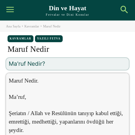
Din ve Hayat
Fetvalar ve Dini Konular
Ana Sayfa
Kavramlar
Maruf Nedir
KAVRAMLAR
YAZILI FETVA
Maruf Nedir
Ma'ruf Nedir?
Maruf Nedir.
Ma’ruf,
Şeriatın / Allah ve Resülünün tanıyıp kabul ettiği,
emrettiği, medhettiği, yapanlarını övdüğü her
şeydir.