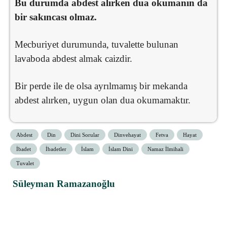
Bu durumda abdest alırken dua okumanın da
bir sakıncası olmaz.
Mecburiyet durumunda, tuvalette bulunan
lavaboda abdest almak caizdir.
Bir perde ile de olsa ayrılmamış bir mekanda
abdest alırken, uygun olan dua okumamaktır.
Abdest
Din
Dini Sorular
Dinvehayat
Fetva
Hayat
İbadet
İbadetler
İslam
İslam Dini
Namaz İlmihali
Tuvalet
Süleyman Ramazanoğlu