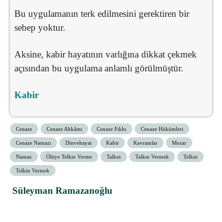
Bu uygulamanın terk edilmesini gerektiren bir
sebep yoktur.
Aksine, kabir hayatının varlığına dikkat çekmek
açısından bu uygulama anlamlı görülmüştür.
Kabir
Cenaze
Cenaze Ahkâmı
Cenaze Fıkhı
Cenaze Hükümleri
Cenaze Namazı
Dinvehayat
Kabir
Kavramlar
Mezar
Namaz
Ölüye Telkin Verme
Talkın
Talkın Vermek
Telkin
Telkin Vermek
Süleyman Ramazanoğlu