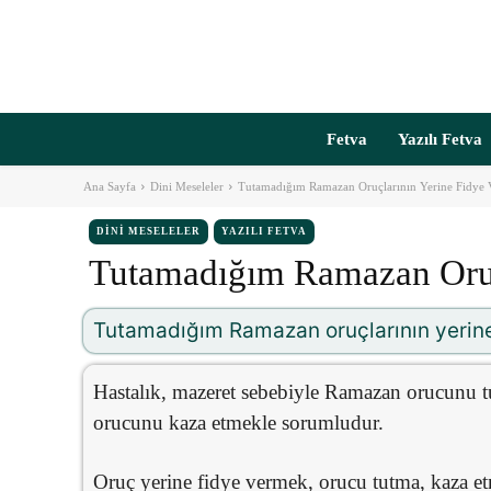
Fetva
Yazılı Fetva
Ana Sayfa
Dini Meseleler
Tutamadığım Ramazan Oruçlarının Yerine Fidye
DINI MESELELER
YAZILI FETVA
Tutamadığım Ramazan Oruç
Tutamadığım Ramazan oruçlarının yerine
Hastalık, mazeret sebebiyle Ramazan orucunu tu
orucunu kaza etmekle sorumludur.
Oruç yerine fidye vermek, orucu tutma, kaza etm