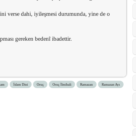
ini verse dahi, iyileşmesi durumunda, yine de o
apması gereken bedenî ibadettir.
lam
İslam Dini
Oruç
Oruç İlmihali
Ramazan
Ramazan Ayı