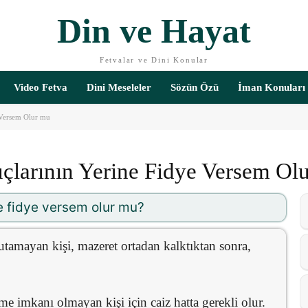
Din ve Hayat
Fetvalar ve Dini Konular
Video Fetva
Dini Meseleler
Sözün Özü
İman Konuları
 Versem Olur mu
larının Yerine Fidye Versem Ol
 fidye versem olur mu?
tamayan kişi, mazeret ortadan kalktıktan sonra,
e imkanı olmayan kişi için caiz hatta gerekli olur.