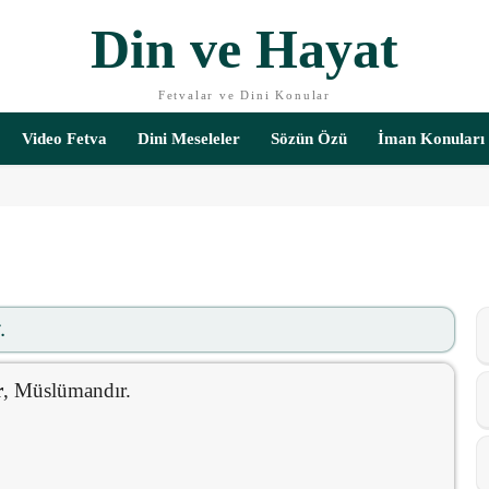
Din ve Hayat
Fetvalar ve Dini Konular
Video Fetva
Dini Meseleler
Sözün Özü
İman Konuları
.
r
, Müslümandır.