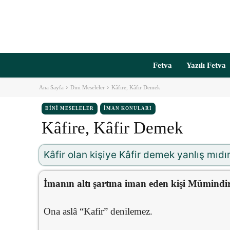
Fetva
Yazılı Fetva
Ana Sayfa
Dini Meseleler
Kâfire, Kâfir Demek
DINI MESELELER
İMAN KONULARI
Kâfire, Kâfir Demek
Kâfir olan kişiye Kâfir demek yanlış mıdır
İmanın altı şartına iman eden kişi Mümindi
Ona aslâ “Kafir” denilemez.