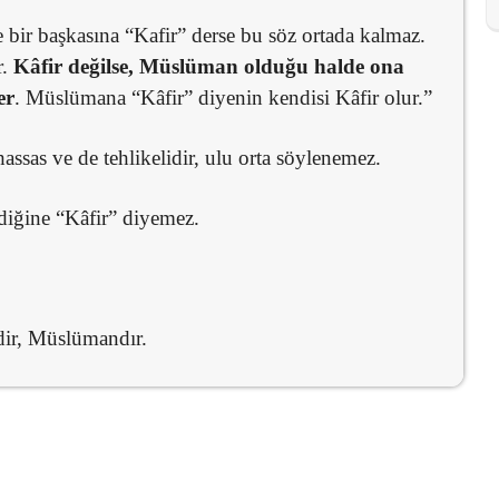
e bir başkasına “Kafir” derse bu söz ortada kalmaz.
r.
Kâfir değilse, Müslüman olduğu halde ona
er
. Müslümana “Kâfir” diyenin kendisi Kâfir olur.”
sas ve de tehlikelidir, ulu orta söylenemez.
diğine “Kâfir” diyemez.
ir, Müslümandır.