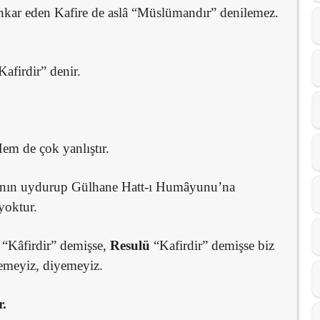
 inkar eden Kafire de aslâ “Müslümandır” denilemez.
afirdir” denir.
em de çok yanlıştır.
aşanın uydurup Gülhane Hatt-ı Humâyunu’na
yoktur.
h
“Kâfirdir” demişse,
Resulü
“Kafirdir” demişse biz
demeyiz, diyemeyiz.
.