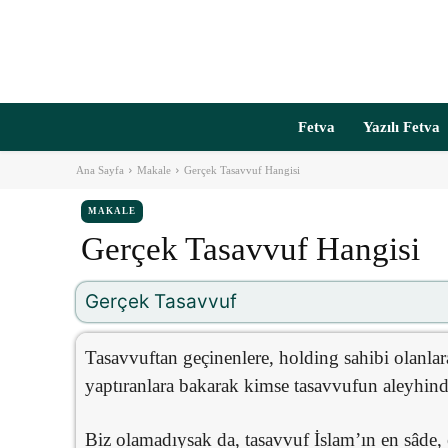
Fetva
Yazılı Fetva
Ana Sayfa
Makale
Gerçek Tasavvuf Hangisi
MAKALE
Gerçek Tasavvuf Hangisi
Gerçek Tasavvuf
Tasavvuftan geçinenlere, holding sahibi olanlara
yaptıranlara bakarak kimse tasavvufun aleyhin
Biz olamadıysak da, tasavvuf İslam’ın en sâde,