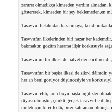
zaruret olmadıkça kimseden yardım almadan, k
göstererek, kimseden bir şey beklemeden,en mü
Tasavvuf helalından kazanmaya, kendi imkanlar
Tasvvufun ilkelerinden biri nazar ber kademdir
bakmaktır, gözüm harama ilişir korkusuyla sağa
Tasavvufun bir ilkesi de halvet der encümendır, 
Tasavvufun bir başka ilkesi de zikr-i dâimdir, 
her an beni görüyör düşüncesiyle ve korkusuyl
Tasavvuf ehli, tarih boyu başta İngilizler olma
rüyası olmuştur, çünkü gerçek tasavvuf ehli,hep
milleti için birer fedâi, birer kahraman olmuşlar