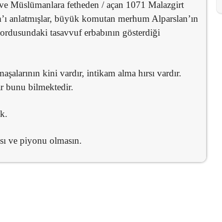
 ve Müslümanlara fetheden / açan 1071 Malazgirt
m’ı anlatmışlar, büyük komutan merhum Alparslan’ın
n ordusundaki tasavvuf erbabının gösterdiği
aşalarının kini vardır, intikam alma hırsı vardır.
r bunu bilmektedir.
k.
sı ve piyonu olmasın.