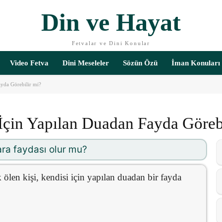
Din ve Hayat
Fetvalar ve Dini Konular
Video Fetva
Dini Meseleler
Sözün Özü
İman Konuları
ayda Görebilir mi?
İçin Yapılan Duadan Fayda Göreb
ara faydası olur mu?
k ölen kişi, kendisi için yapılan duadan bir fayda