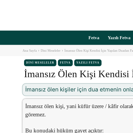
Fetva
Yazılı Fetva
Ana Sayfa
Dini Meseleler
İmansız Ölen Kişi Kendisi İçin Yapılan Duadan F
DINI MESELELER
FETVA
YAZILI FETVA
İmansız Ölen Kişi Kendisi 
İmansız ölen kişiler için dua etmenin onl
İmansız ölen kişi, yani küfür üzere / kâfir olara
göremez.
Bu konudaki hüküm gayet açıktır: