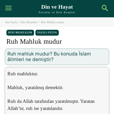
Din ve Hayat
Fetvalar ve Dini Konular
Ana Sayfa
Dini Meseleler
Ruh Mahluk mudur
DINI MESELELER
YAZILI FETVA
Ruh Mahluk mudur
Ruh mahluk mudur? Bu konuda İslam
âlimleri ne demiştir?
Ruh mahluktur.
Mahluk, yaratılmış demektir.
Ruh da Allah tarafından yaratılmıştır. Yaratan
Allah’tır, ruh ise yaratılandır.