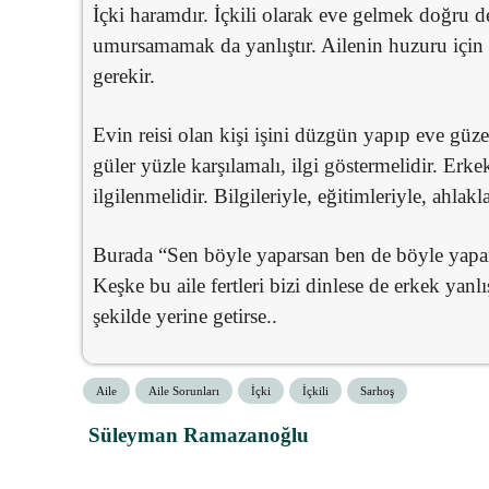
İçki haramdır. İçkili olarak eve gelmek doğru de
umursamamak da yanlıştır. Ailenin huzuru için eş
gerekir.
Evin reisi olan kişi işini düzgün yapıp eve güz
güler yüzle karşılamalı, ilgi göstermelidir. Erke
ilgilenmelidir. Bilgileriyle, eğitimleriyle, ahlak
Burada “Sen böyle yaparsan ben de böyle yaparı
Keşke bu aile fertleri bizi dinlese de erkek ya
şekilde yerine getirse..
Aile
Aile Sorunları
İçki
İçkili
Sarhoş
Süleyman Ramazanoğlu