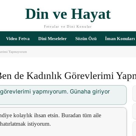
Din ve Hayat
Fetvalar ve Dini Konular
Video Fetva
Dini Meseleler
Sözün Özü
İman Konuları
vlerimi Yapmıyorum
 Ben de Kadınlık Görevlerimi Ya
k görevlerimi yapmıyorum. Günaha giriyor
ndiye kolaylık ihsan etsin. Buradan tüm aile
 hatırlatmak istiyorum.