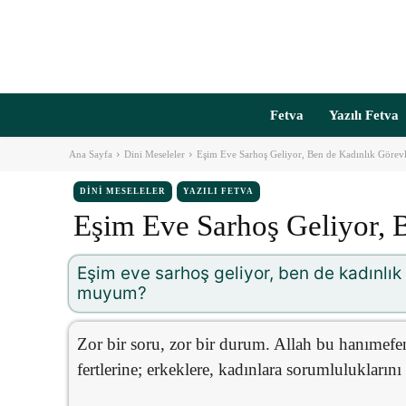
Fetva
Yazılı Fetva
Ana Sayfa
Dini Meseleler
Eşim Eve Sarhoş Geliyor, Ben de Kadınlık Göre
DINI MESELELER
YAZILI FETVA
Eşim Eve Sarhoş Geliyor,
Eşim eve sarhoş geliyor, ben de kadınlı
muyum?
Zor bir soru, zor bir durum. Allah bu hanımefe
fertlerine; erkeklere, kadınlara sorumluluklarını