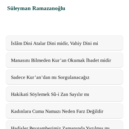
Süleyman Ramazanoğlu
İslâm Dini Atalar Dini midir, Vahiy Dini mi
Manasını Bilmeden Kur’an Okumak İbadet midir
Sadece Kur’an’dan mı Sorgulanacağız
Hakikati Söylemek Sû-i Zan Sayılır mı
Kadınlara Cuma Namazı Neden Farz Değildir
Hadisler Peygamberimiz Zamanında Yazılmış mı