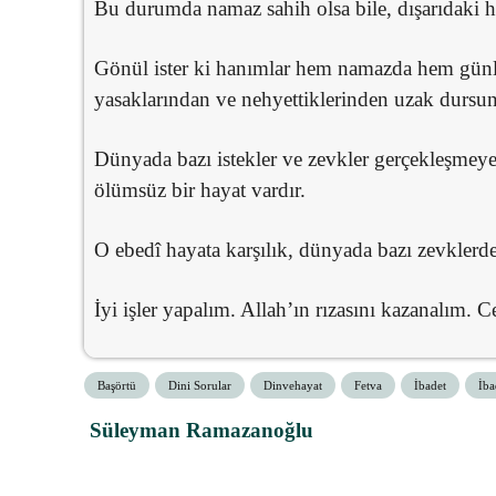
Bu durumda namaz sahih olsa bile, dışarıdaki h
Gönül ister ki hanımlar hem namazda hem günlü
yasaklarından ve nehyettiklerinden uzak dursunla
Dünyada bazı istekler ve zevkler gerçekleşmeyebi
ölümsüz bir hayat vardır.
O ebedî hayata karşılık, dünyada bazı zevklerd
İyi işler yapalım. Allah’ın rızasını kazanalım. C
Başörtü
Dini Sorular
Dinvehayat
Fetva
İbadet
İba
Süleyman Ramazanoğlu