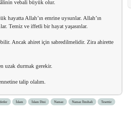
âlinin vebali büyük olur.
k hayatta Allah’ın emrine uysunlar. Allah’ın
r. Temiz ve iffetli bir hayat yaşasınlar.
lir. Ancak ahiret için sabredilmelidir. Zira ahirette
en uzak durmak gerekir.
ennetine talip olalım.
detler
İslam
İslam Dini
Namaz
Namaz İlmihali
Tesettür