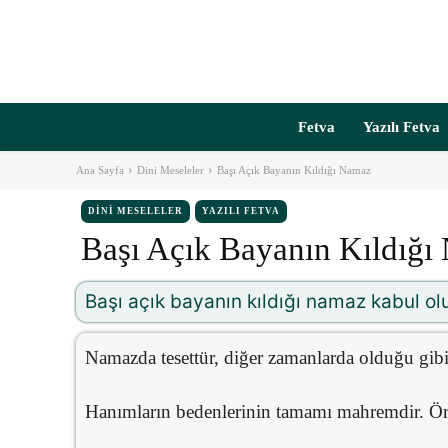
Fetva
Yazılı Fetva
Ana Sayfa
Dini Meseleler
Başı Açık Bayanın Kıldığı Namaz
DINI MESELELER
YAZILI FETVA
Başı Açık Bayanın Kıldığı
Başı açık bayanın kıldığı namaz kabul ol
Namazda tesettür, diğer zamanlarda olduğu gibi
Hanımların bedenlerinin tamamı mahremdir. Ört