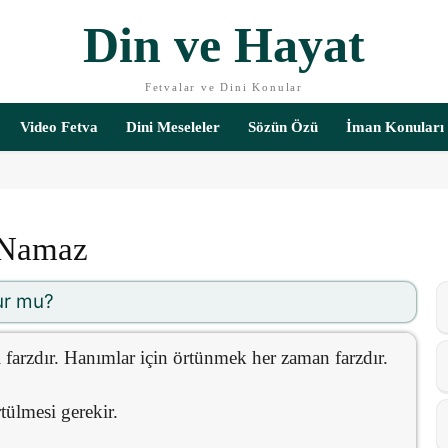
Din ve Hayat
Fetvalar ve Dini Konular
Video Fetva
Dini Meseleler
Sözün Özü
İman Konuları
 Namaz
ur mu?
 farzdır. Hanımlar için örtünmek her zaman farzdır.
ülmesi gerekir.