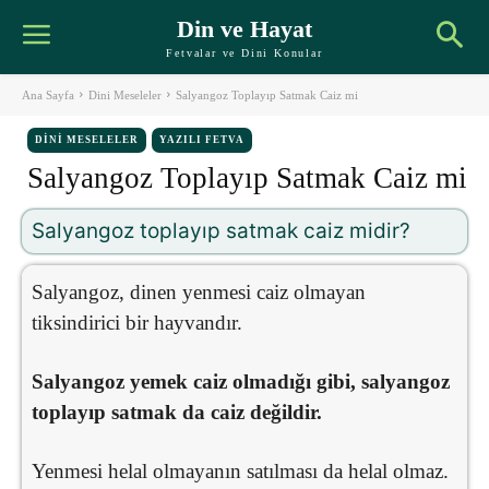
Din ve Hayat
Fetvalar ve Dini Konular
Ana Sayfa
Dini Meseleler
Salyangoz Toplayıp Satmak Caiz mi
DINI MESELELER
YAZILI FETVA
Salyangoz Toplayıp Satmak Caiz mi
Salyangoz toplayıp satmak caiz midir?
Salyangoz, dinen yenmesi caiz olmayan
tiksindirici bir hayvandır.
Salyangoz yemek caiz olmadığı gibi, salyangoz
toplayıp satmak da caiz değildir.
Yenmesi helal olmayanın satılması da helal olmaz.