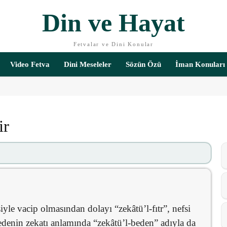
Din ve Hayat
Fetvalar ve Dini Konular
Video Fetva
Dini Meseleler
Sözün Özü
İman Konuları
ir
siyle vacip olmasından dolayı “zekâtü’l-fıtr”, nefsi
 bedenin zekatı anlamında “zekâtü’l-beden” adıyla da