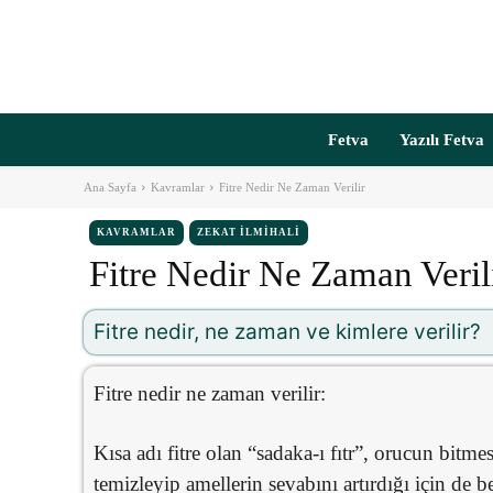
Fetva
Yazılı Fetva
Ana Sayfa
Kavramlar
Fitre Nedir Ne Zaman Verilir
KAVRAMLAR
ZEKAT İLMIHALI
Fitre Nedir Ne Zaman Veril
Fitre nedir, ne zaman ve kimlere verilir?
Fitre nedir ne zaman verilir:
Kısa adı fitre olan “sadaka-ı fıtr”, orucun bitme
temizleyip amellerin sevabını artırdığı için de