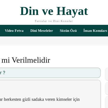
Din ve Hayat
Fetvalar ve Dini Konular
Video Fetva
Dini Meseleler
Sözün Özü
İman Konuları
 mi Verilmelidir
r ?
ar herkesten gizli sadaka veren kimseler için