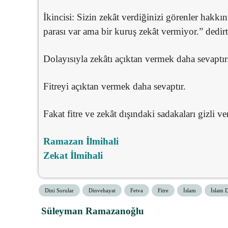
İkincisi: Sizin zekât verdiğinizi görenler hakk
parası var ama bir kuruş zekât vermiyor.” dedi
Dolayısıyla zekâtı açıktan vermek daha sevaptır
Fitreyi açıktan vermek daha sevaptır.
Fakat fitre ve zekât dışındaki sadakaları gizli v
Ramazan İlmihali
Zekat İlmihali
Dini Sorular
Dinvehayat
Fetva
Fitre
İslam
İslam D
Süleyman Ramazanoğlu