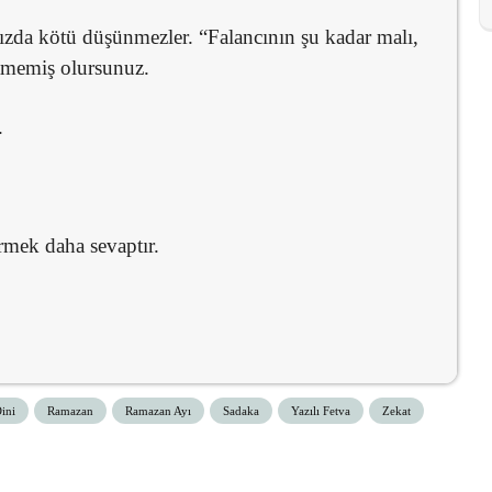
ınızda kötü düşünmezler. “Falancının şu kadar malı,
rtmemiş olursunuz.
.
ermek daha sevaptır.
ini
Ramazan
Ramazan Ayı
Sadaka
Yazılı Fetva
Zekat