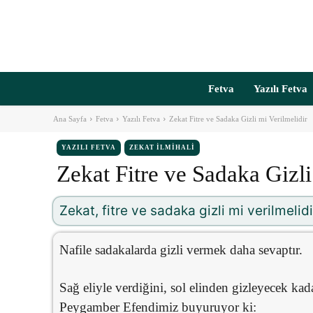
Fetva
Yazılı Fetva
Ana Sayfa
Fetva
Yazılı Fetva
Zekat Fitre ve Sadaka Gizli mi Verilmelidir
YAZILI FETVA
ZEKAT İLMIHALI
Zekat Fitre ve Sadaka Gizli
Zekat, fitre ve sadaka gizli mi verilmelidi
Nafile sadakalarda gizli vermek daha sevaptır.
Sağ eliyle verdiğini, sol elinden gizleyecek kad
Peygamber Efendimiz buyuruyor ki: