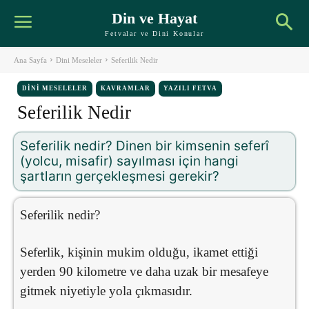
Din ve Hayat
Fetvalar ve Dini Konular
Ana Sayfa
Dini Meseleler
Seferilik Nedir
DINI MESELELER
KAVRAMLAR
YAZILI FETVA
Seferilik Nedir
Seferilik nedir? Dinen bir kimsenin seferî
(yolcu, misafir) sayılması için hangi
şartların gerçekleşmesi gerekir?
Seferilik nedir?
Seferlik, kişinin mukim olduğu, ikamet ettiği
yerden 90 kilometre ve daha uzak bir mesafeye
gitmek niyetiyle yola çıkmasıdır.