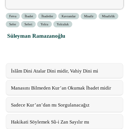
Fetva
İbadet
İbadetler
Kavramlar
Misafir
Misafirlik
Sefer
Seferi
Yolcu
Yolculuk
Süleyman Ramazanoğlu
İslâm Dini Atalar Dini midir, Vahiy Dini mi
Manasını Bilmeden Kur’an Okumak İbadet midir
Sadece Kur’an’dan mı Sorgulanacağız
Hakikati Söylemek Sû-i Zan Sayılır mı