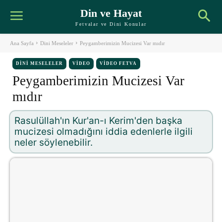
Din ve Hayat
Fetvalar ve Dini Konular
Ana Sayfa
Dini Meseleler
Peygamberimizin Mucizesi Var mıdır
DINI MESELELER
VIDEO
VIDEO FETVA
Peygamberimizin Mucizesi Var
mıdır
Rasulüllah'ın Kur'an-ı Kerim'den başka
mucizesi olmadığını iddia edenlerle ilgili
neler söylenebilir.