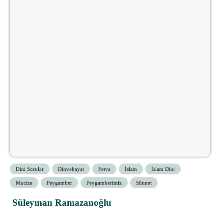
Dini Sorular
Dinvehayat
Fetva
İslam
İslam Dini
Mucize
Peygamber
Peygamberimiz
Sünnet
Süleyman Ramazanoğlu