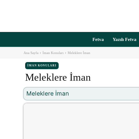
Fetva
Yazılı Fetva
Ana Sayfa
İman Konuları
Meleklere İman
İMAN KONULARI
Meleklere İman
Meleklere İman