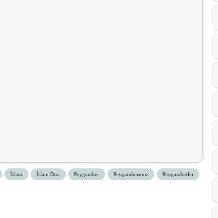
İslam
İslam Dini
Peygamber
Peygamberimiz
Peygamberler