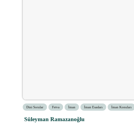
Dini Sorular
Fetva
İman
İman Esasları
İman Konuları
Süleyman Ramazanoğlu