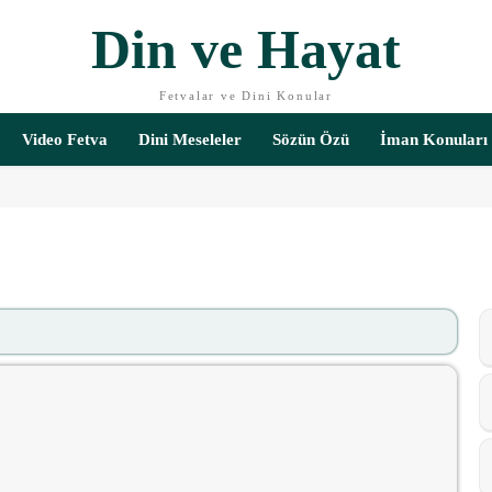
Din ve Hayat
Fetvalar ve Dini Konular
Video Fetva
Dini Meseleler
Sözün Özü
İman Konuları