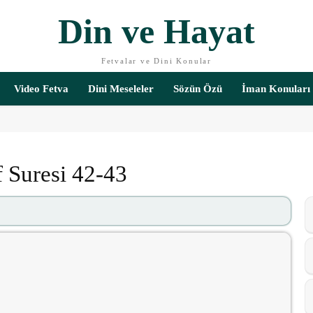
Din ve Hayat
Fetvalar ve Dini Konular
Video Fetva
Dini Meseleler
Sözün Özü
İman Konuları
f Suresi 42-43