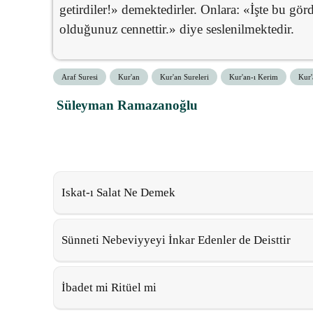
getirdiler!» demektedirler. Onlara: «İşte bu görd
olduğunuz cennettir.» diye seslenilmektedir.
Araf Suresi
Kur'an
Kur'an Sureleri
Kur'an-ı Kerim
Kur'
Süleyman Ramazanoğlu
Iskat-ı Salat Ne Demek
Sünneti Nebeviyyeyi İnkar Edenler de Deisttir
İbadet mi Ritüel mi