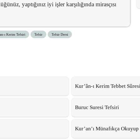
üğünüz, yaptığınız iyi işler karşılığında mirasçısı
an-ı Kerim Tefsiri
Tefsir
Tefsir Dersi
Kur’ân-ı Kerim Tebbet Sûres
Buruc Suresi Tefsiri
Kur’an’ı Münafıkça Okuyup O