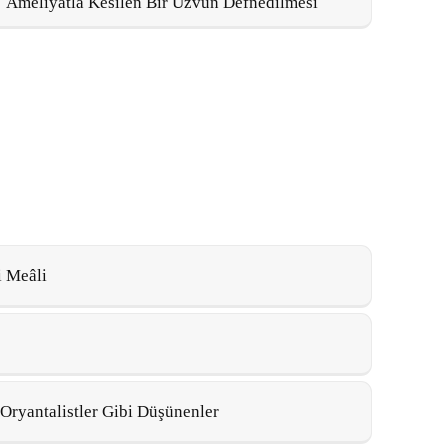
Ameliyatla Kesilen Bir Uzvun Defnedilmesi
i Meâli
ryantalistler Gibi Düşünenler