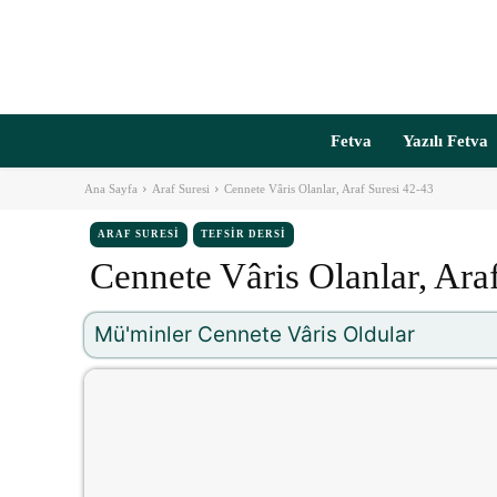
Fetva
Yazılı Fetva
Ana Sayfa
Araf Suresi
Cennete Vâris Olanlar, Araf Suresi 42-43
ARAF SURESI
TEFSIR DERSI
Cennete Vâris Olanlar, Ara
Mü'minler Cennete Vâris Oldular