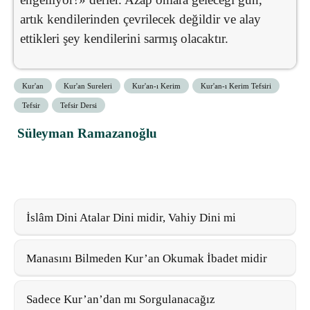
artık kendilerinden çevrilecek değildir ve alay
ettikleri şey kendilerini sarmış olacaktır.
Kur'an
Kur'an Sureleri
Kur'an-ı Kerim
Kur'an-ı Kerim Tefsiri
Tefsir
Tefsir Dersi
Süleyman Ramazanoğlu
İslâm Dini Atalar Dini midir, Vahiy Dini mi
Manasını Bilmeden Kur’an Okumak İbadet midir
Sadece Kur’an’dan mı Sorgulanacağız