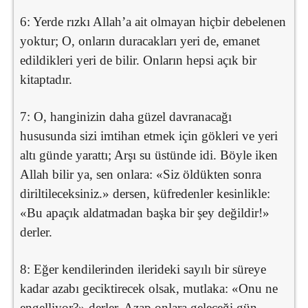
6: Yerde rızkı Allah’a ait olmayan hiçbir debelenen
yoktur; O, onların duracakları yeri de, emanet
edildikleri yeri de bilir. Onların hepsi açık bir
kitaptadır.
7: O, hanginizin daha güzel davranacağı
hususunda sizi imtihan etmek için gökleri ve yeri
altı günde yarattı; Arşı su üstünde idi. Böyle iken
Allah bilir ya, sen onlara: «Siz öldükten sonra
diriltileceksiniz.» dersen, küfredenler kesinlikle:
«Bu apaçık aldatmadan başka bir şey değildir!»
derler.
8: Eğer kendilerinden ilerideki sayılı bir süreye
kadar azabı geciktirecek olsak, mutlaka: «Onu ne
engelliyor?» derler. Azap onlara geleceği gün,