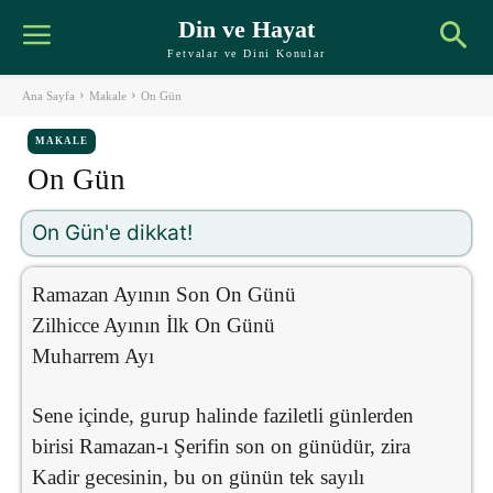
Din ve Hayat
Fetvalar ve Dini Konular
Ana Sayfa
Makale
On Gün
MAKALE
On Gün
On Gün'e dikkat!
Ramazan Ayının Son On Günü
Zilhicce Ayının İlk On Günü
Muharrem Ayı
Sene içinde, gurup halinde faziletli günlerden
birisi Ramazan-ı Şerifin son on günüdür, zira
Kadir gecesinin, bu on günün tek sayılı