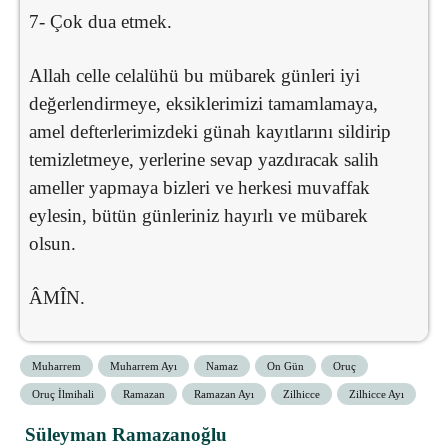
7- Çok dua etmek.
Allah celle celalühü bu mübarek günleri iyi
değerlendirmeye, eksiklerimizi tamamlamaya,
amel defterlerimizdeki günah kayıtlarını sildirip
temizletmeye, yerlerine sevap yazdıracak salih
ameller yapmaya bizleri ve herkesi muvaffak
eylesin, bütün günleriniz hayırlı ve mübarek
olsun.
ÂMÎN.
Muharrem
Muharrem Ayı
Namaz
On Gün
Oruç
Oruç İlmihali
Ramazan
Ramazan Ayı
Zilhicce
Zilhicce Ayı
Süleyman Ramazanoğlu