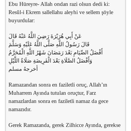
Ebu Hüreyre- Allah ondan razi olsun dedi ki:
Resûl-i Ekrem sallellahu aleyhi ve sellem şöyle
buyurdular:
‏ عَنْ ‏‏أَبِي هُرَيْرَةَ ‏‏رَضِيَ اللَّهُ عَنْهُ ‏‏قَالَ
قَالَ رَسُولُ اللَّهِ ‏‏صَلَّى اللَّهُ عَلَيْهِ وَسَلَّمَ
‏أَفْضَلُ الصِّيَامِ بَعْدَ رَمَضَانَ شَهْرُ اللَّهِ الْمُحَرَّمُ
وَأَفْضَلُ الصَّلَاةِ بَعْدَ الْفَرِيضَةِ صَلَاةُ اللَّيْلِ
أخرجهُ مسلم
Muharrem Ayında tutulan oruçtur, Farz
namazlardan sonra en faziletli namaz da gece
namazıdır.
Gerek Ramazanda, gerek Zilhicce Ayında, gerekse