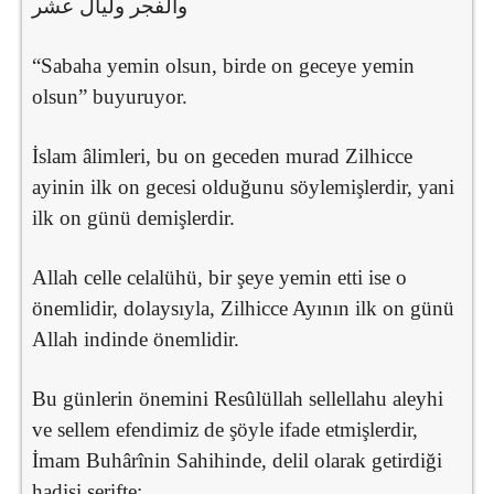
والفجر وليال عشر
“Sabaha yemin olsun, birde on geceye yemin
olsun” buyuruyor.
İslam âlimleri, bu on geceden murad Zilhicce
ayinin ilk on gecesi olduğunu söylemişlerdir, yani
ilk on günü demişlerdir.
Allah celle celalühü, bir şeye yemin etti ise o
önemlidir, dolaysıyla, Zilhicce Ayının ilk on günü
Allah indinde önemlidir.
Bu günlerin önemini Resûlüllah sellellahu aleyhi
ve sellem efendimiz de şöyle ifade etmişlerdir,
İmam Buhârînin Sahihinde, delil olarak getirdiği
hadisi şerifte: