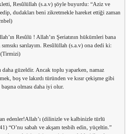
letti, Resûlüllah (s.a.v) şöyle buyurdu: “Aziz ve
edip, dudakları beni zikretmekle hareket ettiği zaman
mbel)
lah’ın Resûlü ! Allah’ın Şeriatının hükümleri bana
 sımsıkı sarılayım. Resûlüllah (s.a.v) ona dedi ki:
(Tirmizi)
ası daha güzeldir. Ancak toplu yaparken, namaz
etmek, boş ve lakırdı türünden ve kısır çekişme gibi
 başına olması daha iyi olur.
n edenler!Allah’ı (dilinizle ve kalbinizle türlü
:41) “O’nu sabah ve akşam tesbih edin, yüçeltin.”