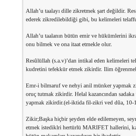
Allah’u taalayı dille zikretmek şart değildir. Res
ederek zikredilebildiği gibi, bu kelimeleri telaff
Allah’u taalanın bütün emir ve hükümlerini ikr
onu bilmek ve ona itaat etmekle olur.
Resûlüllah (s.a.v)’dan intikal eden kelimeleri t
kudretini tefekkür etmek zikirdir. Ilim öğrenmek
Emr-i bilmaruf ve nehyi anil münker yapmak zik
oruç tutmak zikirdir. Helal kazancından sadaka ve
yapmak zikirdir.(el-iktida fil-zikri ved dûa, 10-
Zikir;Başka hiçbir şeyden elde edilemeyen, seyr
etmek istediklri hertürlü MARIFET hallerini,
bütün makamları kazandıran bir ibadettir.