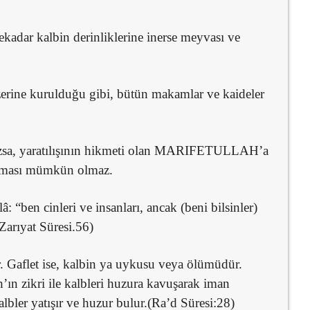
ekadar kalbin derinliklerine inerse meyvası ve
üzerine kurulduğu gibi, bütün makamlar ve kaideler
mazsa, yaratılışının hikmeti olan MARIFETULLAH’a
aşması mümkün olmaz.
lâ: “ben cinleri ve insanları, ancak (beni bilsinler)
Zarıyat Süresi.56)
r. Gaflet ise, kalbin ya uykusu veya ölümüdür.
ın zikri ile kalbleri huzura kavuşarak iman
albler yatışır ve huzur bulur.(Ra’d Süresi:28)