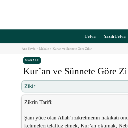
Fetva
Yazılı Fetva
Ana Sayfa
Makale
Kur'an ve Sünnete Göre Zikir
MAKALE
Kur’an ve Sünnete Göre Zi
Zikir
Zikrin Tarifi:
Şanı yüce olan Allah’ı zikretmenin hakikatı o
kelimeleri telaffuz etmek, Kur’an okumak, Neb