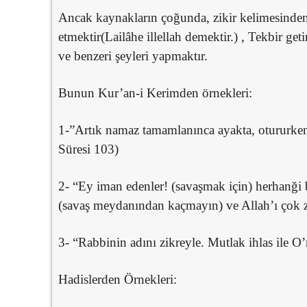
Ancak kaynakların çoğunda, zikir kelimesinden m
etmektir(Lailâhe illellah demektir.) , Tekbir ge
ve benzeri şeyleri yapmaktır.
Bunun Kur’an-i Kerimden örnekleri:
1-”Artık namaz tamamlanınca ayakta, otururken 
Süresi 103)
2- “Ey iman edenler! (savaşmak için) herhanği bi
(savaş meydanından kaçmayın) ve Allah’ı çok zik
3- “Rabbinin adını zikreyle. Mutlak ihlas ile 
Hadislerden Örnekleri: