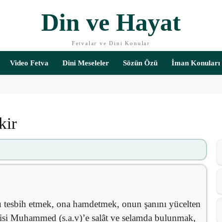
Din ve Hayat
Fetvalar ve Dini Konular
Video Fetva
Dini Meseleler
Sözün Özü
İman Konuları
kir
nu tesbih etmek, ona hamdetmek, onun şanını yücelten
isi Muhammed (s.a.v)’e salât ve selamda bulunmak,