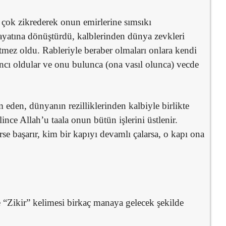
ı çok zikrederek onun emirlerine sımsıkı
hayatına dönüştürdü, kalblerinden dünya zevkleri
tmez oldu. Rableriyle beraber olmaları onlara kendi
ncı oldular ve onu bulunca (ona vasıl olunca) vecde
 eden, dünyanın rezilliklerinden kalbiyle birlikte
nce Allah’u taala onun bütün işlerini üstlenir.
se başarır, kim bir kapıyı devamlı çalarsa, o kapı ona
e “Zikir” kelimesi birkaç manaya gelecek şekilde