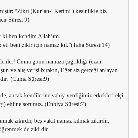
ştir: “Zikri (Kur’an-i Kerimi ) kesinlikle biz
cir Süresi 9)
 ki ben kendim Allah’ım.
 et: beni zikir için namaz kıl.”(Taha Süresi:14)
denler! Cuma günü namaza çağrıldığı (ezan
 ve alış verişi bırakın, Eğer siz gerçeği anlayan
lıdır.”(Cuma Süresi:9)
de, ancak kendilerine vahiy verdiğimiz erkekleri elçi
gi) ehline sorunuz. (Enbiya Süresi:7)
mak zikirdir, beş vakit namaz kılmak zikirdir,
öğrenmek de zikirdir.