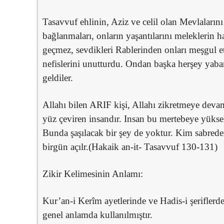
Tasavvuf ehlinin, Aziz ve celil olan Mevlaların
bağlanmaları, onların yaşantılarını meleklerin 
geçmez, sevdikleri Rablerinden onları meşgul e
nefislerini unutturdu. Ondan başka herşey yaba
geldiler.
Allahı bilen ARIF kişi, Allahı zikretmeye devam
yüz çeviren insandır. Insan bu mertebeye yükseli
Bunda şaşılacak bir şey de yoktur. Kim sabreder
birgün açılr.(Hakaik an-it- Tasavvuf 130-131)
Zikir Kelimesinin Anlamı:
Kur’an-i Kerîm ayetlerinde ve Hadis-i şeriflerd
genel anlamda kullanılmıştır.