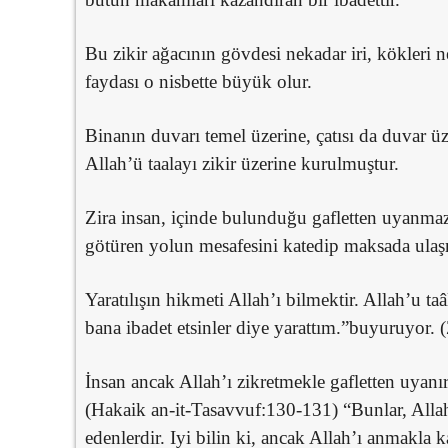
Bu zikir ağacının gövdesi nekadar iri, kökleri n
faydası o nisbette büyük olur.
Binanın duvarı temel üzerine, çatısı da duvar 
Allah’ü taalayı zikir üzerine kurulmuştur.
Zira insan, içinde bulunduğu gafletten uyan
götüren yolun mesafesini katedip maksada ul
Yaratılışın hikmeti Allah’ı bilmektir. Allah’u taâ
bana ibadet etsinler diye yarattım.”buyuruyor. (
İnsan ancak Allah’ı zikretmekle gafletten uyanı
(Hakaik an-it-Tasavvuf:130-131) “Bunlar, Allah’
edenlerdir. Iyi bilin ki, ancak Allah’ı anmakla k