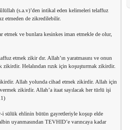
ûlüllah (s.a.v)’den intikal eden kelimeleri telaffuz
uz etmeden de zikredilebilir.
ar etmek ve bunlara kesinkes iman etmekle de olur,
elaffuz etmek zikir dır. Allah’ın yaratmasını ve onun
 zikirdir. Helalından rızık için koşuşturmak zikirdir.
irdir. Allah yolunda cihad etmek zikirdir. Allah için
rmek zikirdir. Allah’a itaat sayılacak her türlü işi
11)
-i sülük ehlinin bütün gayretleriyle koşup elde
 kalbin uyanmasından TEVHID’e varıncaya kadar