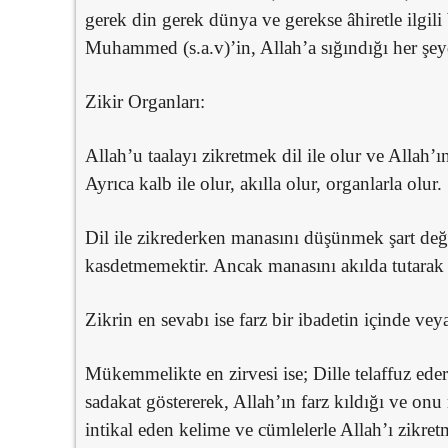
gerek din gerek dünya ve gerekse âhiretle ilgil
Muhammed (s.a.v)’in, Allah’a sığındığı her şey
Zikir Organları:
Allah’u taalayı zikretmek dil ile olur ve Allah’ın
Ayrıca kalb ile olur, akılla olur, organlarla olur.
Dil ile zikrederken manasını düşünmek şart değil
kasdetmemektir. Ancak manasını akılda tutarak 
Zikrin en sevabı ise farz bir ibadetin içinde ve
Mükemmelikte en zirvesi ise; Dille telaffuz edere
sadakat göstererek, Allah’ın farz kıldığı ve onu 
intikal eden kelime ve cümlelerle Allah’ı zikret