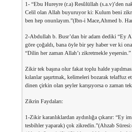
1- “Ebu Hureyre (r.a) Resûlüllah (s.a.v)’den nak
Celil olan Allah buyuruyor ki: Kulum beni zikr
ben hep onunlayım.”(Ibn-i Mace,Ahmed b. Ha
2-Abdullah b. Busr’dan bir adam dediki “Ey Al
göre çoğaldı, bana öyle bir şey haber ver ki ona
“Dilin her zaman Allah’ı zikretmekle yeşersin.” 
Zikir tek başına olur fakat toplu halde yapılm
kılanlar şaşırtmak, kelimeleri bozarak telaffuz 
dinen çirkin olan şeyler karışıyorsa o zaman tek
Zikrin Faydaları:
1-Zikir karanlıklardan aydınlığa çıkarır: “Ey ima
tesbihler yaparak) çok zikredin.”(Ahzab Süresi