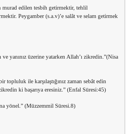
urad edilen tesbih getirmektir, tehlil
tirmektir. Peygamber (s.a.v)’e salât ve selam getirmek
ve yanınız üzerine yatarken Allah’ı zikredin.”(Nisa
r topluluk ile karşılaştığınız zaman sebât edin
redin ki başarıya eresiniz.” (Enfal Süresi:45)
O’na yönel.” (Müzzemmil Süresi.8)