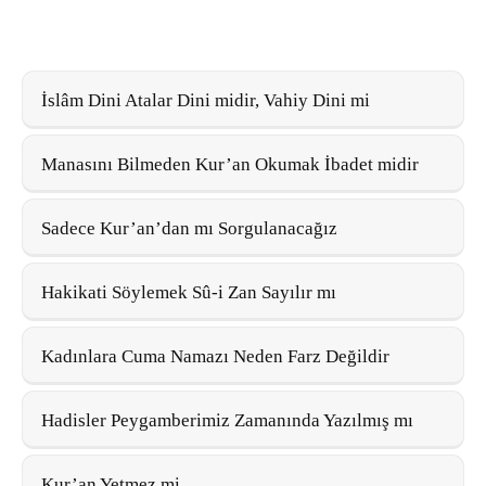
İslâm Dini Atalar Dini midir, Vahiy Dini mi
Manasını Bilmeden Kur’an Okumak İbadet midir
Sadece Kur’an’dan mı Sorgulanacağız
Hakikati Söylemek Sû-i Zan Sayılır mı
Kadınlara Cuma Namazı Neden Farz Değildir
Hadisler Peygamberimiz Zamanında Yazılmış mı
Kur’an Yetmez mi