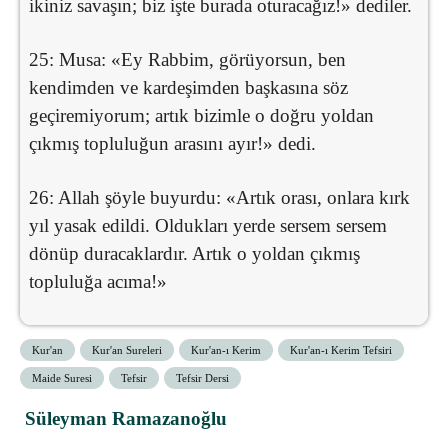
ikiniz savaşın; biz işte burada oturacağız!» dediler.
25: Musa: «Ey Rabbim, görüyorsun, ben
kendimden ve kardeşimden başkasına söz
geçiremiyorum; artık bizimle o doğru yoldan
çıkmış topluluğun arasını ayır!» dedi.
26: Allah şöyle buyurdu: «Artık orası, onlara kırk
yıl yasak edildi. Oldukları yerde sersem sersem
dönüp duracaklardır. Artık o yoldan çıkmış
topluluğa acıma!»
Kur'an
Kur'an Sureleri
Kur'an-ı Kerim
Kur'an-ı Kerim Tefsiri
Maide Suresi
Tefsir
Tefsir Dersi
Süleyman Ramazanoğlu