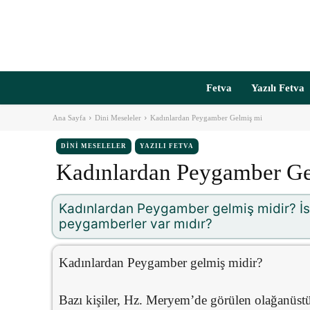
Fetva
Yazılı Fetva
Ana Sayfa
Dini Meseleler
Kadınlardan Peygamber Gelmiş mi
DINI MESELELER
YAZILI FETVA
Kadınlardan Peygamber Ge
Kadınlardan Peygamber gelmiş midir? İsl
peygamberler var mıdır?
Kadınlardan Peygamber gelmiş midir?
Bazı kişiler, Hz. Meryem’de görülen olağanüst