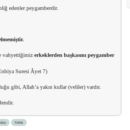
ebliğ edenler peygamberdir.
lmemiştir.
 vahyettiğimiz
erkeklerden başkasını peygamber
Enbiya Suresi Âyet 7)
ğu gibi, Allah’a yakın kullar (veliler) vardır.
dendir.
ahiy
Velilik