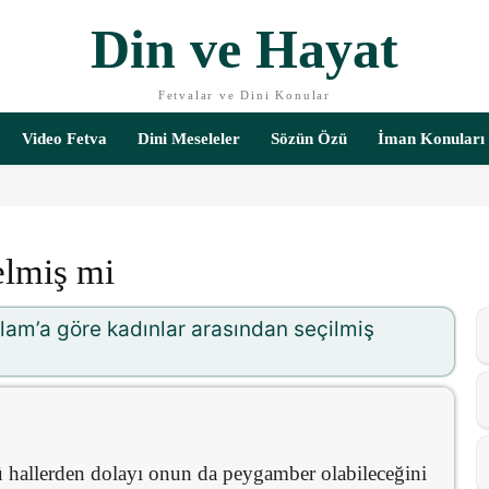
Din ve Hayat
Fetvalar ve Dini Konular
Video Fetva
Dini Meseleler
Sözün Özü
İman Konuları
lmiş mi
am’a göre kadınlar arasından seçilmiş
ü hallerden dolayı onun da peygamber olabileceğini