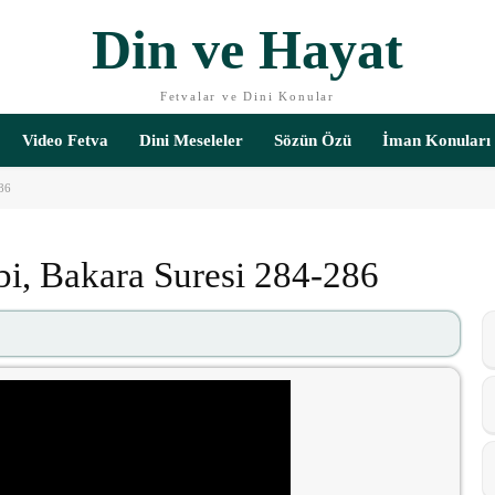
Din ve Hayat
Fetvalar ve Dini Konular
Video Fetva
Dini Meseleler
Sözün Özü
İman Konuları
286
abbi, Bakara Suresi 284-286