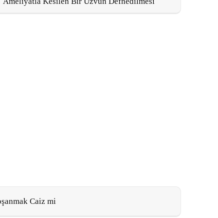
Ameliyatla Kesilen Bir Uzvun Defnedilmesi
oşanmak Caiz mi