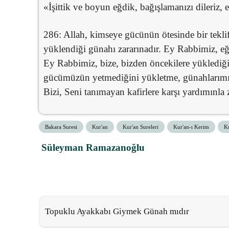
«İşittik ve boyun eğdik, bağışlamanızı dileriz,
286: Allah, kimseye gücünün ötesinde bir tekli
yüklendiği günahı zararınadır. Ey Rabbimiz, eğ
Ey Rabbimiz, bize, bizden öncekilere yüklediğ
gücümüzün yetmediğini yükletme, günahlarımızı 
Bizi, Seni tanımayan kafirlere karşı yardımınla za
Bakara Suresi
Kur'an
Kur'an Sureleri
Kur'an-ı Kerim
Ku
Süleyman Ramazanoğlu
Topuklu Ayakkabı Giymek Günah mıdır