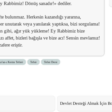
 ey Rabbimiz! Dönüş sanadır!» dediler.
fte bulunmaz. Herkesin kazandığı yararına,
er unutarak veya yanılarak yaptıksa, bizi sorgulama!
in gibi, ağır yük yükleme! Ey Rabbimiz bize
affet, bizleri bağışla ve bize acı! Sensin mevlamız!
fere eriştir.
r'an-ı Kerim Tefsiri
Tefsir
Tefsir Dersi
Devlet Desteği Almak İçin B