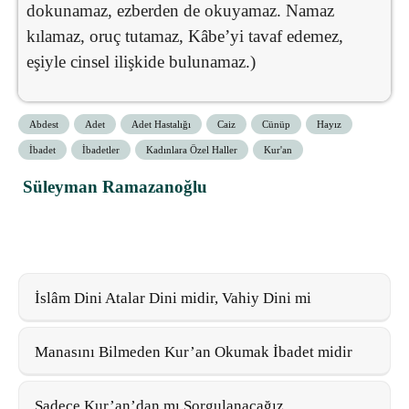
dokunamaz, ezberden de okuyamaz. Namaz
kılamaz, oruç tutamaz, Kâbe’yi tavaf edemez,
eşiyle cinsel ilişkide bulunamaz.)
Abdest
Adet
Adet Hastalığı
Caiz
Cünüp
Hayız
İbadet
İbadetler
Kadınlara Özel Haller
Kur'an
Süleyman Ramazanoğlu
İslâm Dini Atalar Dini midir, Vahiy Dini mi
Manasını Bilmeden Kur’an Okumak İbadet midir
Sadece Kur’an’dan mı Sorgulanacağız