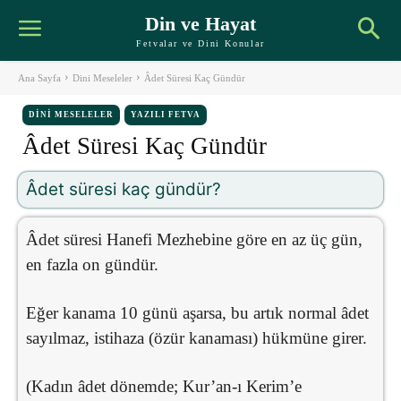
Din ve Hayat
Fetvalar ve Dini Konular
Ana Sayfa
Dini Meseleler
Âdet Süresi Kaç Gündür
DINI MESELELER
YAZILI FETVA
Âdet Süresi Kaç Gündür
Âdet süresi kaç gündür?
Âdet süresi Hanefi Mezhebine göre en az üç gün,
en fazla on gündür.
Eğer kanama 10 günü aşarsa, bu artık normal âdet
sayılmaz, istihaza (özür kanaması) hükmüne girer.
(Kadın âdet dönemde; Kur’an-ı Kerim’e