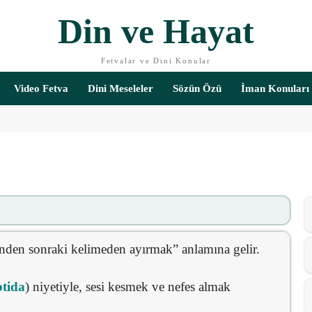
Din ve Hayat
Fetvalar ve Dini Konular
Video Fetva
Dini Meseleler
Sözün Özü
İman Konuları
inden sonraki kelimeden ayırmak” anlamına gelir.
btida
) niyetiyle, sesi kesmek ve nefes almak