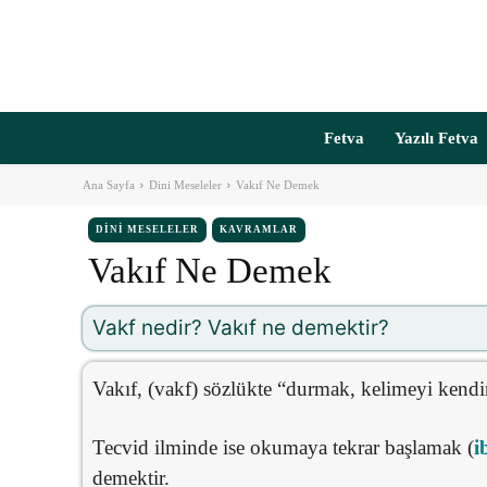
Fetva
Yazılı Fetva
Ana Sayfa
Dini Meseleler
Vakıf Ne Demek
DINI MESELELER
KAVRAMLAR
Vakıf Ne Demek
Vakf nedir? Vakıf ne demektir?
Vakıf, (vakf) sözlükte “durmak, kelimeyi kend
Tecvid ilminde ise okumaya tekrar başlamak (
i
demektir.