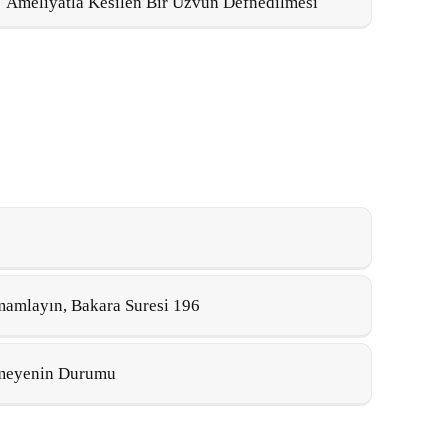
Ameliyatla Kesilen Bir Uzvun Defnedilmesi
mamlayın, Bakara Suresi 196
tmeyenin Durumu