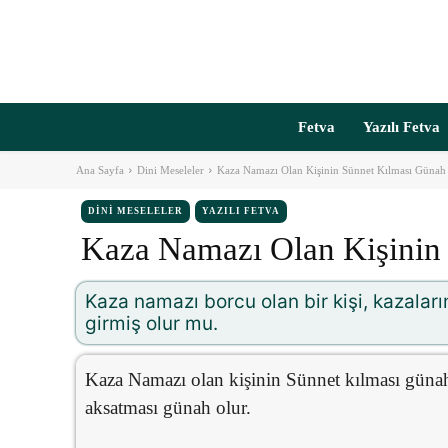
Fetva
Yazılı Fetva
Ana Sayfa
Dini Meseleler
Kaza Namazı Olan Kişinin Sünnet Kılması Günah
DINI MESELELER
YAZILI FETVA
Kaza Namazı Olan Kişinin
Kaza namazı borcu olan bir kişi, kazaları
girmiş olur mu.
Kaza Namazı olan kişinin Sünnet kılması günah
aksatması günah olur.