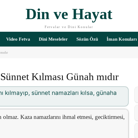
Din ve Hayat
Fetvalar ve Dini Konular
Video Fetva
Dini Meseleler
Sözün Özü
İman Konuları
 mıdır
 Sünnet Kılması Günah mıdır
nı kılmayıp, sünnet namazları kılsa, günaha
 olmaz. Kaza namazlarını ihmal etmesi, geciktirmesi,