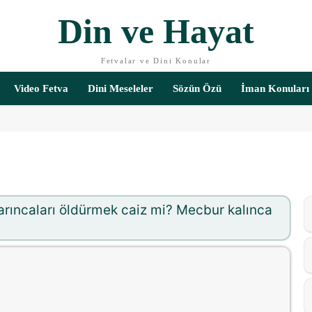
Din ve Hayat
Fetvalar ve Dini Konular
Video Fetva
Dini Meseleler
Sözün Özü
İman Konuları
arıncaları öldürmek caiz mi? Mecbur kalınca