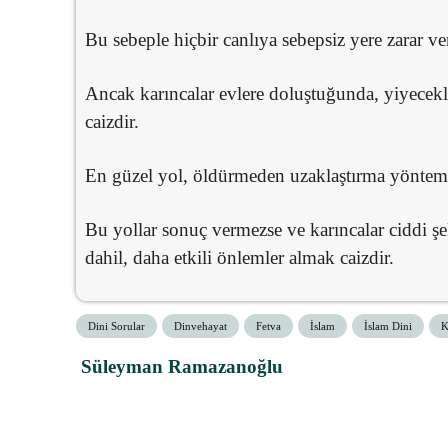
Bu sebeple hiçbir canlıya sebepsiz yere zarar v
Ancak karıncalar evlere doluştuğunda, yiyecekle
caizdir.
En güzel yol, öldürmeden uzaklaştırma yönteml
Bu yollar sonuç vermezse ve karıncalar ciddi şe
dahil, daha etkili önlemler almak caizdir.
Dini Sorular
Dinvehayat
Fetva
İslam
İslam Dini
K
Süleyman Ramazanoğlu