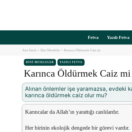
Fetva
Yazılı Fetva
Ana Sayfa
Dini Meseleler
Karınca Öldürmek Caiz mi
DINI MESELELER
YAZILI FETVA
Karınca Öldürmek Caiz mi
Alınan önlemler işe yaramazsa, evdeki k
karınca öldürmek caiz olur mu?
Karıncalar da Allah’ın yarattığı canlılardır.
Her birinin ekolojik dengede bir görevi vardır.