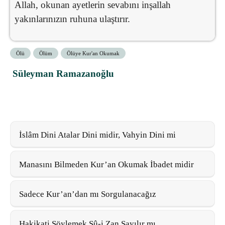
Allah, okunan ayetlerin sevabını inşallah
yakınlarınızın ruhuna ulaştırır.
Ölü
Ölüm
Ölüye Kur'an Okumak
Süleyman Ramazanoğlu
İslâm Dini Atalar Dini midir, Vahyin Dini mi
Manasını Bilmeden Kur’an Okumak İbadet midir
Sadece Kur’an’dan mı Sorgulanacağız
Hakikati Söylemek Sû-i Zan Sayılır mı